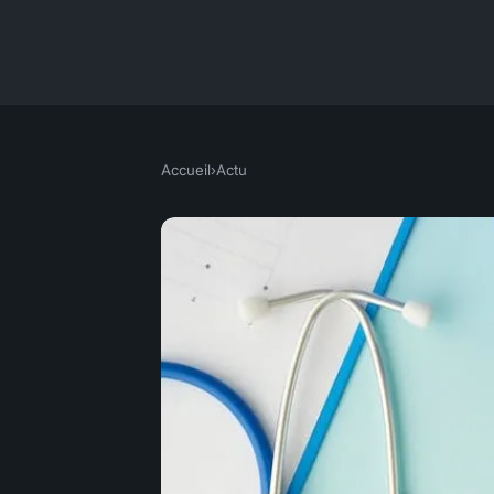
Accueil
›
Actu