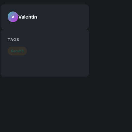
Valentin
V
TAGS
Société